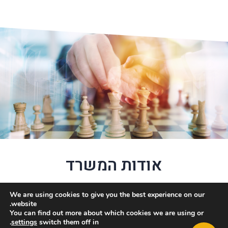
אודות המשרד
משרדנו הממוקם בתל-אביב מטפל ומתמחה בכל תחומי
We are using cookies to give you the best experience on our
website.
הירושות, הצוואות וכל הדרוש בתהליכי ההורשה והירושה, לרבות
You can find out more about which cookies we are using or
קיום צוואה, הגנה על צוואה או התנגדות לצוואה ופסילתה,
.
settings
switch them off in